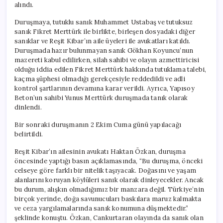
alındı.
Duruşmaya, tutuklu sanık Muhammet Ustabaş ve tutuksuz
sanık Fikret Merttürk ile birlikte, birleşen dosyadaki diğer
sanıklar ve Reşit Kibar’ın aile üyeleri ile avukatları katıldı.
Duruşmada hazır bulunmayan sanık Gökhan Koyuncu’nun
mazereti kabul edilirken, silah sahibi ve olayın azmettiricisi
olduğu iddia edilen Fikret Merttürk hakkında tutuklama talebi,
kaçma şüphesi olmadığı gerekçesiyle reddedildi ve adli
kontrol şartlarının devamına karar verildi. Ayrıca, Yapısoy
Beton’un sahibi Yunus Merttürk duruşmada tanık olarak
dinlendi.
Bir sonraki duruşmanın 2 Ekim Cuma günü yapılacağı
belirtildi.
Reşit Kibar’ın ailesinin avukatı Haktan Özkan, duruşma
öncesinde yaptığı basın açıklamasında, “Bu duruşma, önceki
celseye göre farklı bir nitelik taşıyacak. Doğasını ve yaşam
alanlarını koruyan köylüleri sanık olarak dinleyecekler. Ancak
bu durum, alışkın olmadığımız bir manzara değil. Türkiye’nin
birçok yerinde, doğa savunucuları baskılara maruz kalmakta
ve ceza yargılamalarında sanık konumuna düşmektedir.”
şeklinde konuştu. Özkan, Cankurtaran olayında da sanık olan