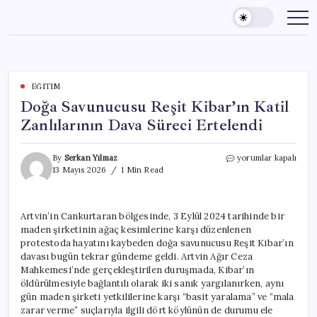
Skip
to
content
EĞITIM
Doğa Savunucusu Reşit Kibar’ın Katil
Zanlılarının Dava Süreci Ertelendi
Doğa
By
Serkan Yılmaz
yorumlar kapalı
Savunucusu
13 Mayıs 2026
1 Min Read
Reşit
Kibar’ın
Katil
Artvin’in Cankurtaran bölgesinde, 3 Eylül 2024 tarihinde bir
Zanlılarının
maden şirketinin ağaç kesimlerine karşı düzenlenen
Dava
Süreci
protestoda hayatını kaybeden doğa savunucusu Reşit Kibar’ın
Ertelendi
davası bugün tekrar gündeme geldi. Artvin Ağır Ceza
için
Mahkemesi’nde gerçekleştirilen duruşmada, Kibar’ın
öldürülmesiyle bağlantılı olarak iki sanık yargılanırken, aynı
gün maden şirketi yetkililerine karşı “basit yaralama” ve “mala
zarar verme” suçlarıyla ilgili dört köylünün de durumu ele