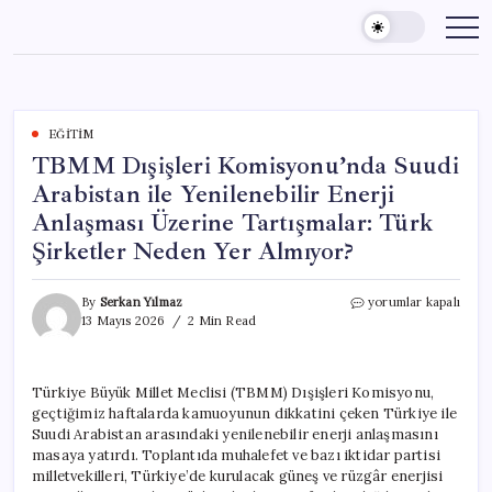
Skip
to
content
EĞITIM
TBMM Dışişleri Komisyonu’nda Suudi
Arabistan ile Yenilenebilir Enerji
Anlaşması Üzerine Tartışmalar: Türk
Şirketler Neden Yer Almıyor?
TBMM
By
Serkan Yılmaz
yorumlar kapalı
Dışişleri
13 Mayıs 2026
2 Min Read
Komisyonu’nda
Suudi
Arabistan
Türkiye Büyük Millet Meclisi (TBMM) Dışişleri Komisyonu,
ile
geçtiğimiz haftalarda kamuoyunun dikkatini çeken Türkiye ile
Yenilenebilir
Enerji
Suudi Arabistan arasındaki yenilenebilir enerji anlaşmasını
Anlaşması
masaya yatırdı. Toplantıda muhalefet ve bazı iktidar partisi
Üzerine
milletvekilleri, Türkiye’de kurulacak güneş ve rüzgâr enerjisi
Tartışmalar: