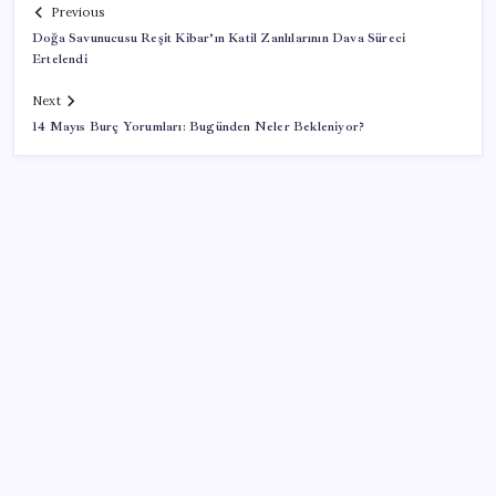
Previous
Doğa Savunucusu Reşit Kibar’ın Katil Zanlılarının Dava Süreci
Ertelendi
Next
14 Mayıs Burç Yorumları: Bugünden Neler Bekleniyor?
SON YAZILAR
ABD’de kısa vadeli enflasyon beklentisi geriledi
Meta’ya çocuk güvenliği davasında 567 milyon dolar
ceza