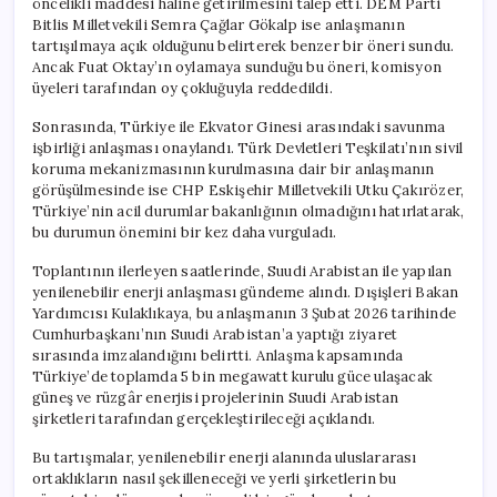
öncelikli maddesi haline getirilmesini talep etti. DEM Parti
Bitlis Milletvekili Semra Çağlar Gökalp ise anlaşmanın
tartışılmaya açık olduğunu belirterek benzer bir öneri sundu.
Ancak Fuat Oktay’ın oylamaya sunduğu bu öneri, komisyon
üyeleri tarafından oy çokluğuyla reddedildi.
Sonrasında, Türkiye ile Ekvator Ginesi arasındaki savunma
işbirliği anlaşması onaylandı. Türk Devletleri Teşkilatı’nın sivil
koruma mekanizmasının kurulmasına dair bir anlaşmanın
görüşülmesinde ise CHP Eskişehir Milletvekili Utku Çakırözer,
Türkiye’nin acil durumlar bakanlığının olmadığını hatırlatarak,
bu durumun önemini bir kez daha vurguladı.
Toplantının ilerleyen saatlerinde, Suudi Arabistan ile yapılan
yenilenebilir enerji anlaşması gündeme alındı. Dışişleri Bakan
Yardımcısı Kulaklıkaya, bu anlaşmanın 3 Şubat 2026 tarihinde
Cumhurbaşkanı’nın Suudi Arabistan’a yaptığı ziyaret
sırasında imzalandığını belirtti. Anlaşma kapsamında
Türkiye’de toplamda 5 bin megawatt kurulu güce ulaşacak
güneş ve rüzgâr enerjisi projelerinin Suudi Arabistan
şirketleri tarafından gerçekleştirileceği açıklandı.
Bu tartışmalar, yenilenebilir enerji alanında uluslararası
ortaklıkların nasıl şekilleneceği ve yerli şirketlerin bu