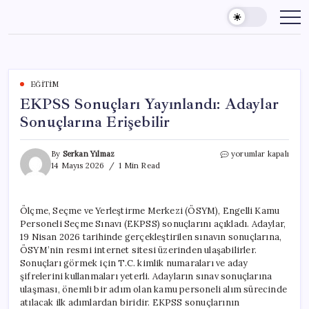
Skip
to
content
EĞITIM
EKPSS Sonuçları Yayınlandı: Adaylar
Sonuçlarına Erişebilir
EKPSS
By
Serkan Yılmaz
yorumlar kapalı
Sonuçları
14 Mayıs 2026
1 Min Read
Yayınlandı:
Adaylar
Sonuçlarına
Ölçme, Seçme ve Yerleştirme Merkezi (ÖSYM), Engelli Kamu
Erişebilir
Personeli Seçme Sınavı (EKPSS) sonuçlarını açıkladı. Adaylar,
için
19 Nisan 2026 tarihinde gerçekleştirilen sınavın sonuçlarına,
ÖSYM’nin resmi internet sitesi üzerinden ulaşabilirler.
Sonuçları görmek için T.C. kimlik numaraları ve aday
şifrelerini kullanmaları yeterli. Adayların sınav sonuçlarına
ulaşması, önemli bir adım olan kamu personeli alım sürecinde
atılacak ilk adımlardan biridir. EKPSS sonuçlarının