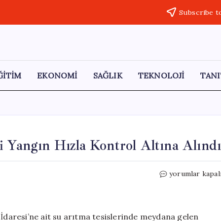
Subscribe t
ĞİTİM
EKONOMİ
SAĞLIK
TEKNOLOJİ
TANI
i Yangın Hızla Kontrol Altına Alınd
Eskişehir
yorumlar kapal
Su
Arıtma
Tesisindeki
Yangın
 İdaresi’ne ait su arıtma tesislerinde meydana gelen