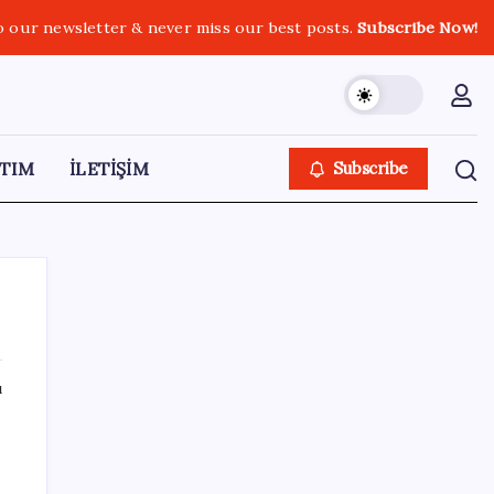
o our newsletter & never miss our best posts.
Subscribe Now!
TIM
İLETİŞİM
Subscribe
ı
ı
SON YAZILAR
Gmail’de “Farklı Gönder” Özelliği için Tarih
Verildi