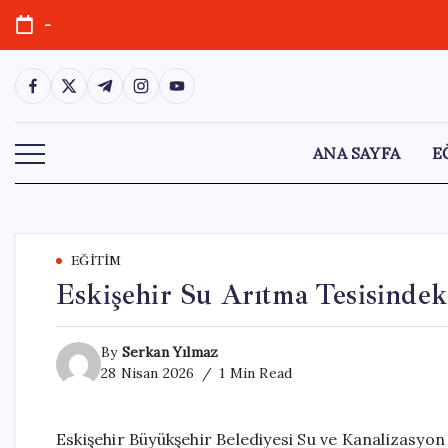
Skip
-
to
content
https://www.facebook.com/
https://twitter.com/
https://t.me/
https://www.instagram.com/
https://youtube.com/
ANA SAYFA
E
EĞITIM
Eskişehir Su Arıtma Tesisindek
By
Serkan Yılmaz
28 Nisan 2026
1 Min Read
Eskişehir Büyükşehir Belediyesi Su ve Kanalizasyon