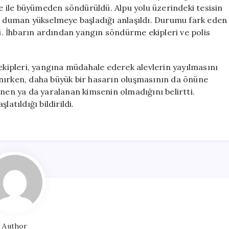
Hızla
 ile büyümeden söndürüldü. Alpu yolu üzerindeki tesisin
Kontrol
an duman yükselmeye başladığı anlaşıldı. Durumu fark eden
Altına
di. İhbarın ardından yangın söndürme ekipleri ve polis
Alındı
için
 ekipleri, yangına müdahale ederek alevlerin yayılmasını
alınırken, daha büyük bir hasarın oluşmasının da önüne
enen ya da yaralanan kimsenin olmadığını belirtti.
atıldığı bildirildi.
Author