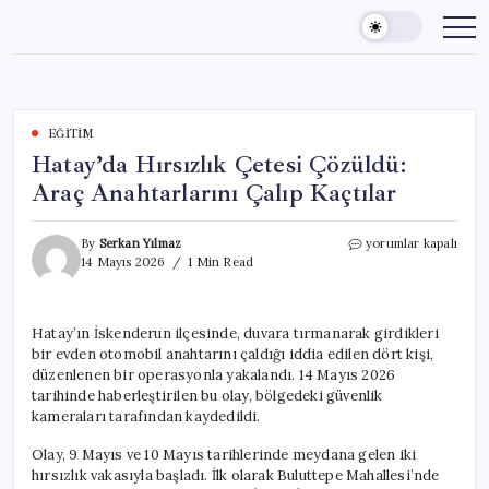
Skip
to
content
EĞITIM
Hatay’da Hırsızlık Çetesi Çözüldü:
Araç Anahtarlarını Çalıp Kaçtılar
Hatay’da
By
Serkan Yılmaz
yorumlar kapalı
Hırsızlık
14 Mayıs 2026
1 Min Read
Çetesi
Çözüldü:
Araç
Hatay’ın İskenderun ilçesinde, duvara tırmanarak girdikleri
Anahtarlarını
bir evden otomobil anahtarını çaldığı iddia edilen dört kişi,
Çalıp
Kaçtılar
düzenlenen bir operasyonla yakalandı. 14 Mayıs 2026
için
tarihinde haberleştirilen bu olay, bölgedeki güvenlik
kameraları tarafından kaydedildi.
Olay, 9 Mayıs ve 10 Mayıs tarihlerinde meydana gelen iki
hırsızlık vakasıyla başladı. İlk olarak Buluttepe Mahallesi’nde