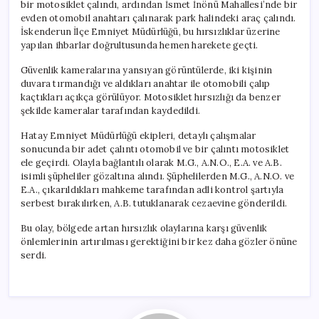
bir motosiklet çalındı, ardından İsmet İnönü Mahallesi’nde bir
evden otomobil anahtarı çalınarak park halindeki araç çalındı.
İskenderun İlçe Emniyet Müdürlüğü, bu hırsızlıklar üzerine
yapılan ihbarlar doğrultusunda hemen harekete geçti.
Güvenlik kameralarına yansıyan görüntülerde, iki kişinin
duvara tırmandığı ve aldıkları anahtar ile otomobili çalıp
kaçtıkları açıkça görülüyor. Motosiklet hırsızlığı da benzer
şekilde kameralar tarafından kaydedildi.
Hatay Emniyet Müdürlüğü ekipleri, detaylı çalışmalar
sonucunda bir adet çalıntı otomobil ve bir çalıntı motosiklet
ele geçirdi. Olayla bağlantılı olarak M.G., A.N.O., E.A. ve A.B.
isimli şüpheliler gözaltına alındı. Şüphelilerden M.G., A.N.O. ve
E.A., çıkarıldıkları mahkeme tarafından adli kontrol şartıyla
serbest bırakılırken, A.B. tutuklanarak cezaevine gönderildi.
Bu olay, bölgede artan hırsızlık olaylarına karşı güvenlik
önlemlerinin artırılması gerektiğini bir kez daha gözler önüne
serdi.