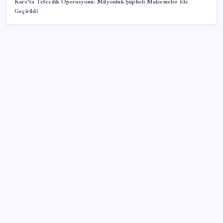
Kars’ta Tefecilik Operasyonu: Milyonluk Şüpheli Malzemeler Ele
Geçirildi
SON YAZILAR
Gmail’de “Farklı Gönder” Özelliği için Tarih Verildi
Son Dakika… YENİ Parti’nin il başkanına gözaltı!
LGS’de yerleştirme heyecanı… Sonuçlar açıklandı
Altın fiyatlarında yükseliş serisi sürüyor: Gram,
çeyrek ve Cumhuriyet altını bugün ne kadar oldu?
Güncel altın fiyatları 5 Ağustos 2026 Çarşamba…