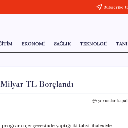
Subscribe t
ĞİTİM
EKONOMİ
SAĞLIK
TEKNOLOJİ
TANI
7 Milyar TL Borçlandı
Hazine,
yorumlar kapal
İki
Tahvil
İhalesiyle
37
programı çerçevesinde yaptığı iki tahvil ihalesiyle