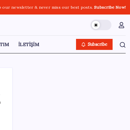
o our newsletter & never miss our best posts.
Subscribe Now!
TIM
İLETİŞİM
Subscribe
ı
SON YAZILAR
Gmail’de “Farklı Gönder” Özelliği için Tarih
Verildi