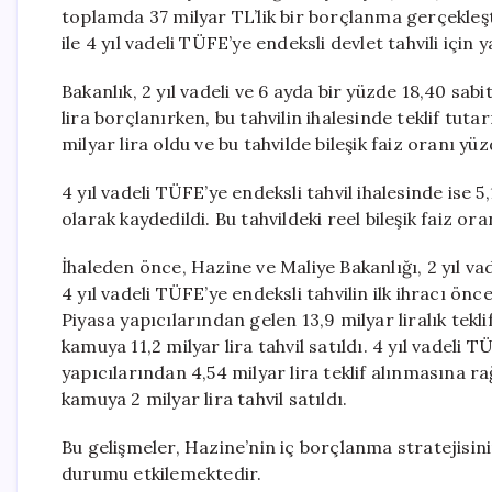
toplamda 37 milyar TL’lik bir borçlanma gerçekleşti
ile 4 yıl vadeli TÜFE’ye endeksli devlet tahvili için y
Bakanlık, 2 yıl vadeli ve 6 ayda bir yüzde 18,40 sa
lira borçlanırken, bu tahvilin ihalesinde teklif tutar
milyar lira oldu ve bu tahvilde bileşik faiz oranı yü
4 yıl vadeli TÜFE’ye endeksli tahvil ihalesinde ise 5,1
olarak kaydedildi. Bu tahvildeki reel bileşik faiz ora
İhaleden önce, Hazine ve Maliye Bakanlığı, 2 yıl vad
4 yıl vadeli TÜFE’ye endeksli tahvilin ilk ihracı ö
Piyasa yapıcılarından gelen 13,9 milyar liralık teklif
kamuya 11,2 milyar lira tahvil satıldı. 4 yıl vadeli 
yapıcılarından 4,54 milyar lira teklif alınmasına ra
kamuya 2 milyar lira tahvil satıldı.
Bu gelişmeler, Hazine’nin iç borçlanma stratejisin
durumu etkilemektedir.