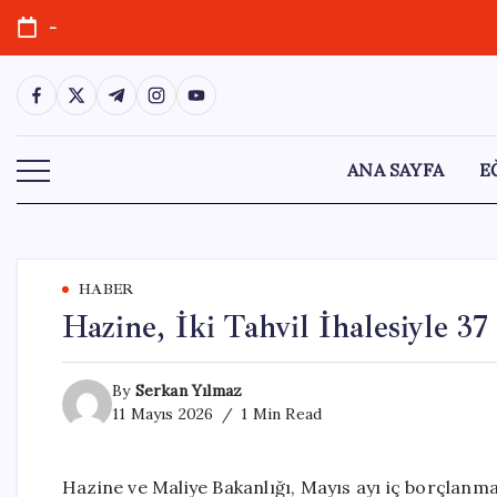
Skip
-
to
content
https://www.facebook.com/
https://twitter.com/
https://t.me/
https://www.instagram.com/
https://youtube.com/
ANA SAYFA
E
HABER
Hazine, İki Tahvil İhalesiyle 3
By
Serkan Yılmaz
11 Mayıs 2026
1 Min Read
Hazine ve Maliye Bakanlığı, Mayıs ayı iç borçlanma 