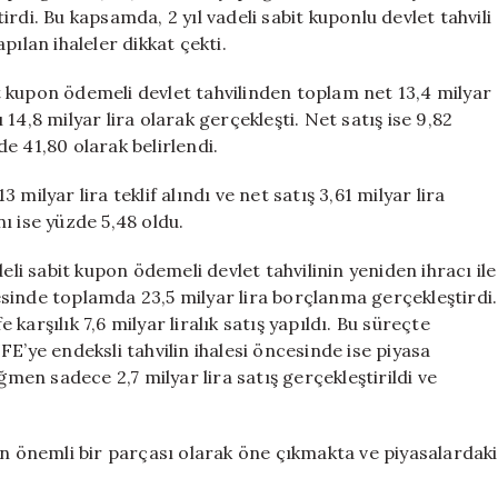
Milyar
rdi. Bu kapsamda, 2 yıl vadeli sabit kuponlu devlet tahvili
TL
apılan ihaleler dikkat çekti.
Borçlandı
için
bit kupon ödemeli devlet tahvilinden toplam net 13,4 milyar
ı 14,8 milyar lira olarak gerçekleşti. Net satış ise 9,82
zde 41,80 olarak belirlendi.
3 milyar lira teklif alındı ve net satış 3,61 milyar lira
nı ise yüzde 5,48 oldu.
eli sabit kupon ödemeli devlet tahvilinin yeniden ihracı ile
ncesinde toplamda 23,5 milyar lira borçlanma gerçekleştirdi.
e karşılık 7,6 milyar liralık satış yapıldı. Bu süreçte
TÜFE’ye endeksli tahvilin ihalesi öncesinde ise piyasa
ğmen sadece 2,7 milyar lira satış gerçekleştirildi ve
in önemli bir parçası olarak öne çıkmakta ve piyasalardaki