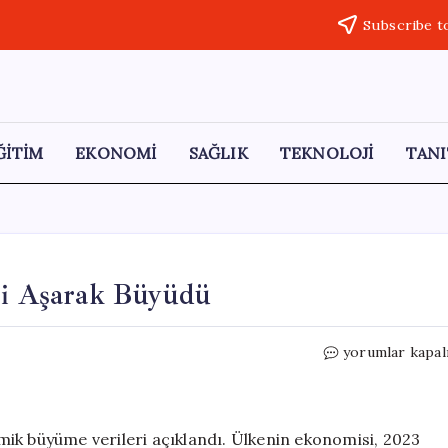
Subscribe t
ĞİTİM
EKONOMİ
SAĞLIK
TEKNOLOJİ
TANI
eri Aşarak Büyüdü
İngiltere
yorumlar kapal
Ekonomisi
Beklentileri
Aşarak
Büyüdü
ik büyüme verileri açıklandı. Ülkenin ekonomisi, 2023