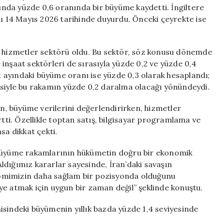
için
sunda yüzde 0,6 oranında bir büyüme kaydetti. İngiltere
nı 14 Mayıs 2026 tarihinde duyurdu. Önceki çeyrekte ise
n hizmetler sektörü oldu. Bu sektör, söz konusu dönemde
inşaat sektörleri de sırasıyla yüzde 0,2 ve yüzde 0,4
 ayındaki büyüme oranı ise yüzde 0,3 olarak hesaplandı;
isiyle bu rakamın yüzde 0,2 daralma olacağı yönündeydi.
, büyüme verilerini değerlendirirken, hizmetler
rtti. Özellikle toptan satış, bilgisayar programlama ve
sa dikkat çekti.
 büyüme rakamlarının hükümetin doğru bir ekonomik
“Aldığımız kararlar sayesinde, İran’daki savaşın
omimizin daha sağlam bir pozisyonda olduğunu
ye atmak için uygun bir zaman değil” şeklinde konuştu.
isindeki büyümenin yıllık bazda yüzde 1,4 seviyesinde