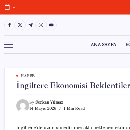
Skip
-
to
content
https://www.facebook.com/
https://twitter.com/
https://t.me/
https://www.instagram.com/
https://youtube.com/
ANA SAYFA
E
HABER
İngiltere Ekonomisi Beklentil
By
Serkan Yılmaz
14 Mayıs 2026
1 Min Read
İngiltere’de uzun süredir merakla beklenen ekonom