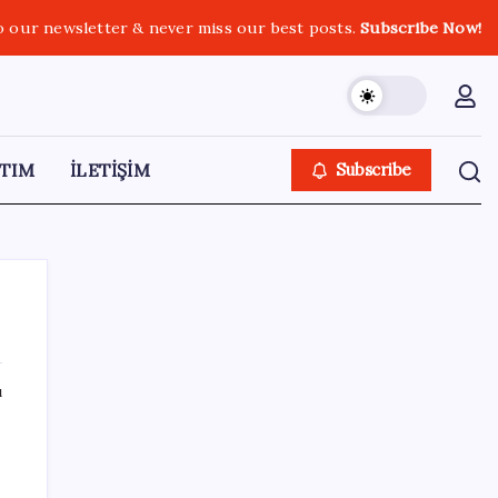
o our newsletter & never miss our best posts.
Subscribe Now!
TIM
İLETİŞİM
Subscribe
ı
SON YAZILAR
Gmail’de “Farklı Gönder” Özelliği için Tarih
Verildi