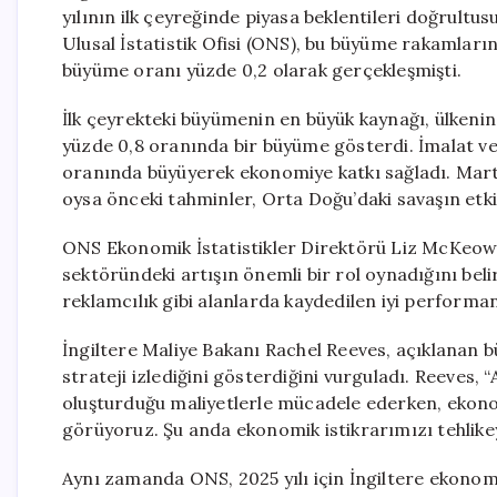
yılının ilk çeyreğinde piyasa beklentileri doğrultu
Ulusal İstatistik Ofisi (ONS), bu büyüme rakamları
büyüme oranı yüzde 0,2 olarak gerçekleşmişti.
İlk çeyrekteki büyümenin en büyük kaynağı, ülkeni
yüzde 0,8 oranında bir büyüme gösterdi. İmalat ve 
oranında büyüyerek ekonomiye katkı sağladı. Mart
oysa önceki tahminler, Orta Doğu’daki savaşın etk
ONS Ekonomik İstatistikler Direktörü Liz McKeown
sektöründeki artışın önemli bir rol oynadığını beli
reklamcılık gibi alanlarda kaydedilen iyi performan
İngiltere Maliye Bakanı Rachel Reeves, açıklanan
strateji izlediğini gösterdiğini vurguladı. Reeves, 
oluşturduğu maliyetlerle mücadele ederken, ekon
görüyoruz. Şu anda ekonomik istikrarımızı tehlike
Aynı zamanda ONS, 2025 yılı için İngiltere ekonom