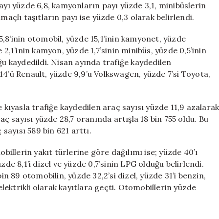
ayı yüzde 6,8, kamyonların payı yüzde 3,1, minibüslerin
maçlı taşıtların payı ise yüzde 0,3 olarak belirlendi.
5,8’inin otomobil, yüzde 15,1’inin kamyonet, yüzde
 2,1’inin kamyon, yüzde 1,7’sinin minibüs, yüzde 0,5’inin
ğu kaydedildi. Nisan ayında trafiğe kaydedilen
14’ü Renault, yüzde 9,9’u Volkswagen, yüzde 7’si Toyota,
ıyasla trafiğe kaydedilen araç sayısı yüzde 11,9 azalara
raç sayısı yüzde 28,7 oranında artışla 18 bin 755 oldu. Bu
 sayısı 589 bin 621 arttı.
llerin yakıt türlerine göre dağılımı ise; yüzde 40’ı
yüzde 8,1’i dizel ve yüzde 0,7’sinin LPG olduğu belirlendi.
in 89 otomobilin, yüzde 32,2’si dizel, yüzde 31’i benzin,
 elektrikli olarak kayıtlara geçti. Otomobillerin yüzde