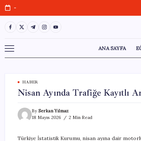
Skip
-
to
content
https://www.facebook.com/
https://twitter.com/
https://t.me/
https://www.instagram.com/
https://youtube.com/
ANA SAYFA
E
HABER
Nisan Ayında Trafiğe Kayıtlı Ar
By
Serkan Yılmaz
18 Mayıs 2026
2 Min Read
Türkiye İstatistik Kurumu, nisan ayına dair motorlu 