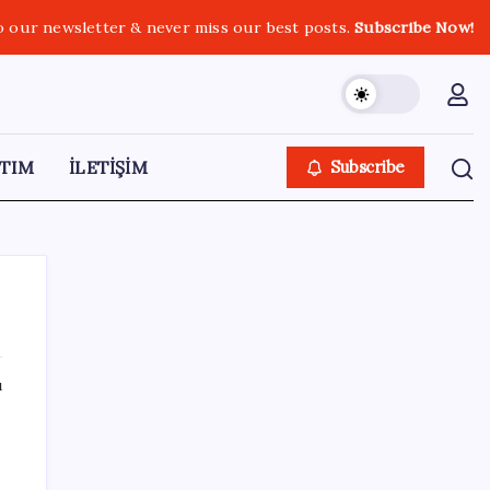
o our newsletter & never miss our best posts.
Subscribe Now!
TIM
İLETİŞİM
Subscribe
ı
SON YAZILAR
ABD’de kısa vadeli enflasyon beklentisi
geriledi