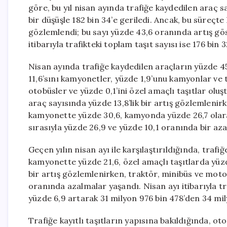
göre, bu yıl nisan ayında trafiğe kaydedilen araç 
bir düşüşle 182 bin 34’e geriledi. Ancak, bu süreçte 
gözlemlendi; bu sayı yüzde 43,6 oranında artış göst
itibarıyla trafikteki toplam taşıt sayısı ise 176 bin 
Nisan ayında trafiğe kaydedilen araçların yüzde 45’
11,6’sını kamyonetler, yüzde 1,9’unu kamyonlar ve t
otobüsler ve yüzde 0,1’ini özel amaçlı taşıtlar oluş
araç sayısında yüzde 13,8’lik bir artış gözlemlenir
kamyonette yüzde 30,6, kamyonda yüzde 26,7 olara
sırasıyla yüzde 26,9 ve yüzde 10,1 oranında bir az
Geçen yılın nisan ayı ile karşılaştırıldığında, traf
kamyonette yüzde 21,6, özel amaçlı taşıtlarda yüz
bir artış gözlemlenirken, traktör, minibüs ve motos
oranında azalmalar yaşandı. Nisan ayı itibarıyla tr
yüzde 6,9 artarak 31 milyon 976 bin 478’den 34 mil
Trafiğe kayıtlı taşıtların yapısına bakıldığında, ot