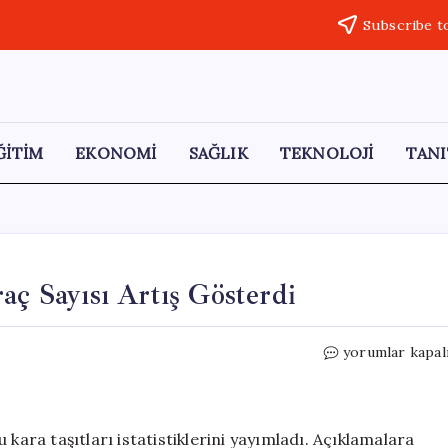
Subscribe t
ĞİTİM
EKONOMİ
SAĞLIK
TEKNOLOJİ
TANI
aç Sayısı Artış Gösterdi
Nisan
yorumlar kapal
Ayında
Trafiğe
Kayıtlı
Araç
kara taşıtları istatistiklerini yayımladı. Açıklamalara