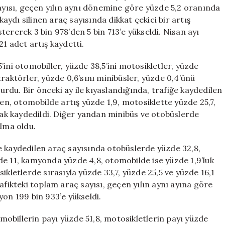
Sayısı
sayısı, geçen yılın aynı dönemine göre yüzde 5,2 oranında
Artış
kaydı silinen araç sayısında dikkat çekici bir artış
Gösterdi
ererek 3 bin 978’den 5 bin 713’e yükseldi. Nisan ayı
için
321 adet artış kaydetti.
ini otomobiller, yüzde 38,5’ini motosikletler, yüzde
raktörler, yüzde 0,6’sını minibüsler, yüzde 0,4’ünü
turdu. Bir önceki ay ile kıyaslandığında, trafiğe kaydedilen
ken, otomobilde artış yüzde 1,9, motosiklette yüzde 25,7,
k kaydedildi. Diğer yandan minibüs ve otobüslerde
alma oldu.
iğe kaydedilen araç sayısında otobüslerde yüzde 32,8,
de 11, kamyonda yüzde 4,8, otomobilde ise yüzde 1,9’luk
ikletlerde sırasıyla yüzde 33,7, yüzde 25,5 ve yüzde 16,1
afikteki toplam araç sayısı, geçen yılın aynı ayına göre
yon 199 bin 933’e yükseldi.
omobillerin payı yüzde 51,8, motosikletlerin payı yüzde