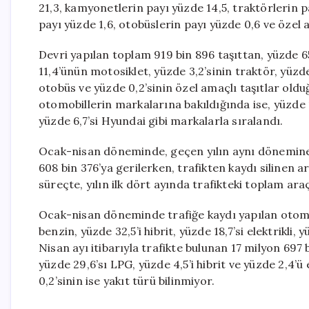
21,3, kamyonetlerin payı yüzde 14,5, traktörlerin p
payı yüzde 1,6, otobüslerin payı yüzde 0,6 ve özel a
Devri yapılan toplam 919 bin 896 taşıttan, yüzde 6
11,4’ünün motosiklet, yüzde 3,2’sinin traktör, yüzde
otobüs ve yüzde 0,2’sinin özel amaçlı taşıtlar oldu
otomobillerin markalarına bakıldığında ise, yüzde 
yüzde 6,7’si Hyundai gibi markalarla sıralandı.
Ocak-nisan döneminde, geçen yılın aynı dönemine k
608 bin 376’ya gerilerken, trafikten kaydı silinen a
süreçte, yılın ilk dört ayında trafikteki toplam araç
Ocak-nisan döneminde trafiğe kaydı yapılan otomobi
benzin, yüzde 32,5’i hibrit, yüzde 18,7’si elektrikli, 
Nisan ayı itibarıyla trafikte bulunan 17 milyon 697 b
yüzde 29,6’sı LPG, yüzde 4,5’i hibrit ve yüzde 2,4’ü
0,2’sinin ise yakıt türü bilinmiyor.