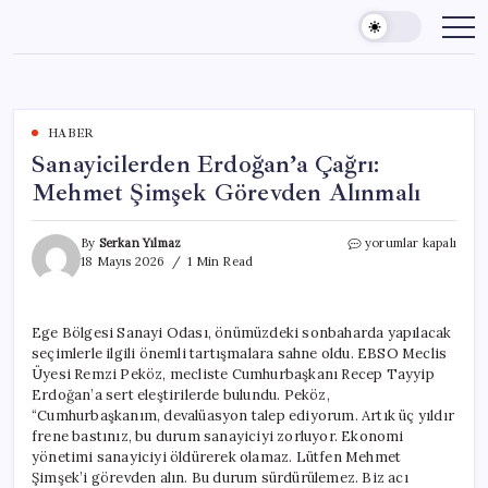
Skip
to
content
HABER
Sanayicilerden Erdoğan’a Çağrı:
Mehmet Şimşek Görevden Alınmalı
Sanayicilerden
By
Serkan Yılmaz
yorumlar kapalı
Erdoğan’a
18 Mayıs 2026
1 Min Read
Çağrı:
Mehmet
Şimşek
Ege Bölgesi Sanayi Odası, önümüzdeki sonbaharda yapılacak
Görevden
seçimlerle ilgili önemli tartışmalara sahne oldu. EBSO Meclis
Alınmalı
için
Üyesi Remzi Peköz, mecliste Cumhurbaşkanı Recep Tayyip
Erdoğan’a sert eleştirilerde bulundu. Peköz,
“Cumhurbaşkanım, devalüasyon talep ediyorum. Artık üç yıldır
frene bastınız, bu durum sanayiciyi zorluyor. Ekonomi
yönetimi sanayiciyi öldürerek olamaz. Lütfen Mehmet
Şimşek’i görevden alın. Bu durum sürdürülemez. Biz acı