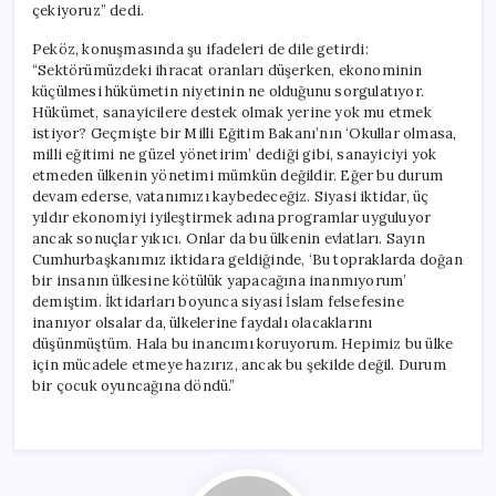
çekiyoruz” dedi.
Peköz, konuşmasında şu ifadeleri de dile getirdi:
“Sektörümüzdeki ihracat oranları düşerken, ekonominin
küçülmesi hükümetin niyetinin ne olduğunu sorgulatıyor.
Hükümet, sanayicilere destek olmak yerine yok mu etmek
istiyor? Geçmişte bir Milli Eğitim Bakanı’nın ‘Okullar olmasa,
milli eğitimi ne güzel yönetirim’ dediği gibi, sanayiciyi yok
etmeden ülkenin yönetimi mümkün değildir. Eğer bu durum
devam ederse, vatanımızı kaybedeceğiz. Siyasi iktidar, üç
yıldır ekonomiyi iyileştirmek adına programlar uyguluyor
ancak sonuçlar yıkıcı. Onlar da bu ülkenin evlatları. Sayın
Cumhurbaşkanımız iktidara geldiğinde, ‘Bu topraklarda doğan
bir insanın ülkesine kötülük yapacağına inanmıyorum’
demiştim. İktidarları boyunca siyasi İslam felsefesine
inanıyor olsalar da, ülkelerine faydalı olacaklarını
düşünmüştüm. Hala bu inancımı koruyorum. Hepimiz bu ülke
için mücadele etmeye hazırız, ancak bu şekilde değil. Durum
bir çocuk oyuncağına döndü.”