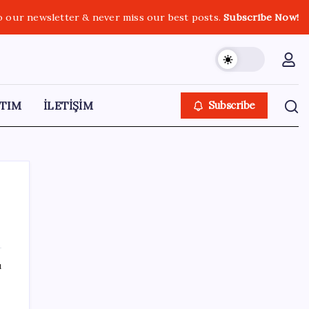
o our newsletter & never miss our best posts.
Subscribe Now!
TIM
İLETİŞİM
Subscribe
SON YAZILAR
ı
Gmail’de “Farklı Gönder” Özelliği için Tarih
Verildi