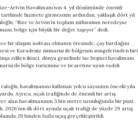
Bu
Rize-Artvin Havalimanı’nın 4. yıl dönümünde önemli
Yana
tarihinde hizmete girmesinin ardından, yaklaşık dört yıl
4,2
aloğlu, “Rize ve Artvin’in toplam nüfusunun neredeyse
Milyon
manı, bölge için büyük bir değer taşıyor” dedi.
Yolcu
Ağırladı
ece bir ulaşım noktası olmanın ötesinde, çay bardağını
için
üzesi ve Karadeniz mimarisi ile bölgenin simgelerinden biri
 inşa edilen ikinci, dünya genelinde ise beşinci havalimanı
arisi ile bölge turizmine ve ticaretine uzun vadeli
Uraloğlu, havalimanını kullanan yolcu sayısının önceki yıla
urdu. Ayrıca, uçak trafiğinde de önemli bir artış
 yer alan havalimanının 3 bin metre uzunluğunda bir pisti
. 2026’nın ilk dört ayında uçak trafiği de yüzde 29 artış
oplamda 29 binden fazla uçuş gerçekleştirildi.