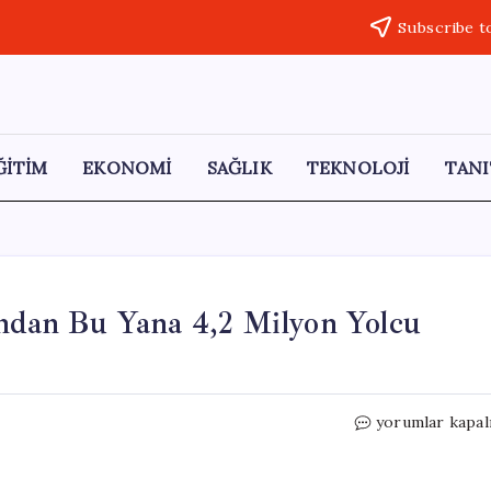
Subscribe t
ĞİTİM
EKONOMİ
SAĞLIK
TEKNOLOJİ
TANI
ından Bu Yana 4,2 Milyon Yolcu
Rize-
yorumlar kapal
Artvin
Havalimanı,
Açılışından