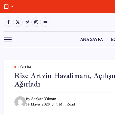
Skip
-
to
content
https://www.facebook.com/
https://twitter.com/
https://t.me/
https://www.instagram.com/
https://youtube.com/
ANA SAYFA
E
EĞITIM
Rize-Artvin Havalimanı, Açılış
Ağırladı
By
Serkan Yılmaz
14 Mayıs 2026
1 Min Read