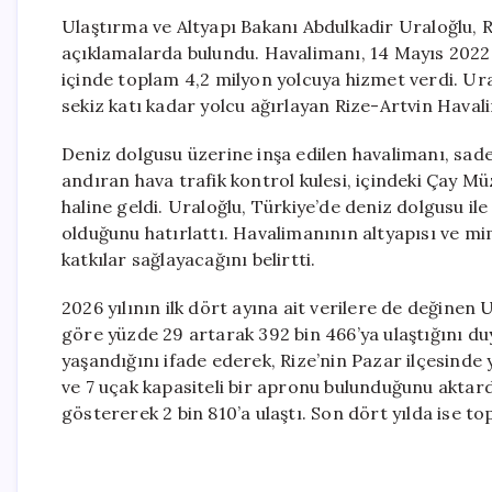
Ulaştırma ve Altyapı Bakanı Abdulkadir Uraloğlu, 
açıklamalarda bulundu. Havalimanı, 14 Mayıs 2022 
içinde toplam 4,2 milyon yolcuya hizmet verdi. Ur
sekiz katı kadar yolcu ağırlayan Rize-Artvin Havali
Deniz dolgusu üzerine inşa edilen havalimanı, sad
andıran hava trafik kontrol kulesi, içindeki Çay M
haline geldi. Uraloğlu, Türkiye’de deniz dolgusu ile
olduğunu hatırlattı. Havalimanının altyapısı ve mim
katkılar sağlayacağını belirtti.
2026 yılının ilk dört ayına ait verilere de değinen 
göre yüzde 29 artarak 392 bin 466’ya ulaştığını duy
yaşandığını ifade ederek, Rize’nin Pazar ilçesinde
ve 7 uçak kapasiteli bir apronu bulunduğunu aktardı
göstererek 2 bin 810’a ulaştı. Son dört yılda ise t