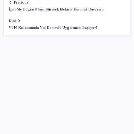
Previous
İzmir’de Bugün 8 Saat Sürecek Elektrik Kesintisi Duyurusu
Next
VPN Kullanımında Yaş Kontrolü Uygulaması Başlıyor!
SON YAZILAR
Tayvan’ın işgal hazırlığında çalışma modeli Ukrayna
TMSF kayyumla holdinge dönüştü
ABD’de kısa vadeli enflasyon beklentisi geriledi