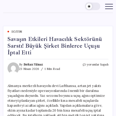
Skip
to
content
EĞITIM
Savaşın Etkileri Havacılık Sektörünü
Sarstı! Büyük Şirket Binlerce Uçuşu
İptal Etti
Savaşın
By
Serkan Yılmaz
yorumlar kapalı
Etkileri
23 Nisan 2026
1 Min Read
Havacılık
Sektörünü
Sarstı!
Almanya merkezli havayolu devi Lufthansa, artan jet yakıtı
Büyük
fiyatları nedeniyle operasyonlarında önemli bir daralma
Şirket
Binlerce
yaşadığını duyurdu. Yaz sezonu boyunca uçuş ağını optimize
Uçuşu
etmeyi planlayan şirket, özellikle kısa mesafeli uçuşlarda
İptal
kapasiteyi azaltacağını açıkladı. Yapılan açıklamalara göre,
Etti
ekim ayına kadar toplamda 20 bin kısa mesafeli uçuş iptal
için
edilecek. Bu iptallerin yaklaşık 40 bin metrik ton jet yakıtına