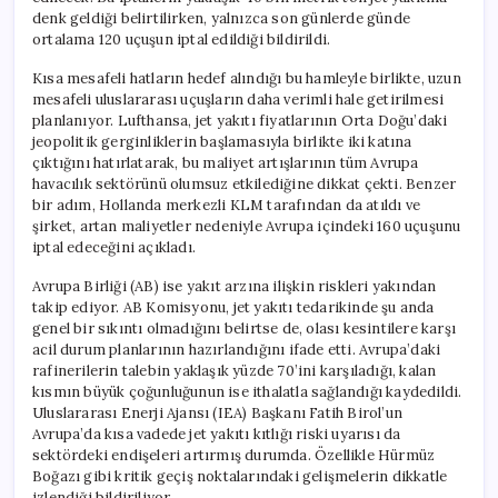
denk geldiği belirtilirken, yalnızca son günlerde günde
ortalama 120 uçuşun iptal edildiği bildirildi.
Kısa mesafeli hatların hedef alındığı bu hamleyle birlikte, uzun
mesafeli uluslararası uçuşların daha verimli hale getirilmesi
planlanıyor. Lufthansa, jet yakıtı fiyatlarının Orta Doğu’daki
jeopolitik gerginliklerin başlamasıyla birlikte iki katına
çıktığını hatırlatarak, bu maliyet artışlarının tüm Avrupa
havacılık sektörünü olumsuz etkilediğine dikkat çekti. Benzer
bir adım, Hollanda merkezli KLM tarafından da atıldı ve
şirket, artan maliyetler nedeniyle Avrupa içindeki 160 uçuşunu
iptal edeceğini açıkladı.
Avrupa Birliği (AB) ise yakıt arzına ilişkin riskleri yakından
takip ediyor. AB Komisyonu, jet yakıtı tedarikinde şu anda
genel bir sıkıntı olmadığını belirtse de, olası kesintilere karşı
acil durum planlarının hazırlandığını ifade etti. Avrupa’daki
rafinerilerin talebin yaklaşık yüzde 70’ini karşıladığı, kalan
kısmın büyük çoğunluğunun ise ithalatla sağlandığı kaydedildi.
Uluslararası Enerji Ajansı (IEA) Başkanı Fatih Birol’un
Avrupa’da kısa vadede jet yakıtı kıtlığı riski uyarısı da
sektördeki endişeleri artırmış durumda. Özellikle Hürmüz
Boğazı gibi kritik geçiş noktalarındaki gelişmelerin dikkatle
izlendiği bildiriliyor.