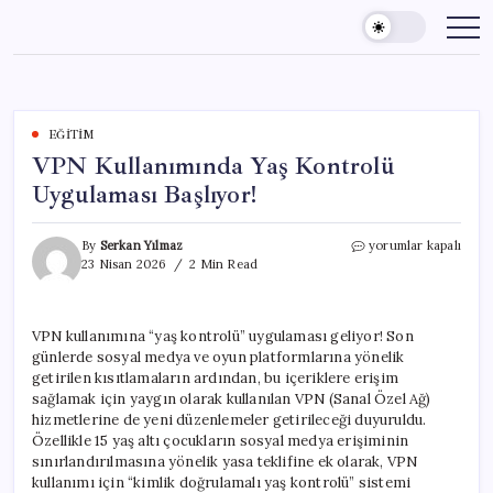
Skip
to
content
EĞITIM
VPN Kullanımında Yaş Kontrolü
Uygulaması Başlıyor!
VPN
By
Serkan Yılmaz
yorumlar kapalı
Kullanımında
23 Nisan 2026
2 Min Read
Yaş
Kontrolü
Uygulaması
VPN kullanımına “yaş kontrolü” uygulaması geliyor! Son
Başlıyor!
günlerde sosyal medya ve oyun platformlarına yönelik
için
getirilen kısıtlamaların ardından, bu içeriklere erişim
sağlamak için yaygın olarak kullanılan VPN (Sanal Özel Ağ)
hizmetlerine de yeni düzenlemeler getirileceği duyuruldu.
Özellikle 15 yaş altı çocukların sosyal medya erişiminin
sınırlandırılmasına yönelik yasa teklifine ek olarak, VPN
kullanımı için “kimlik doğrulamalı yaş kontrolü” sistemi