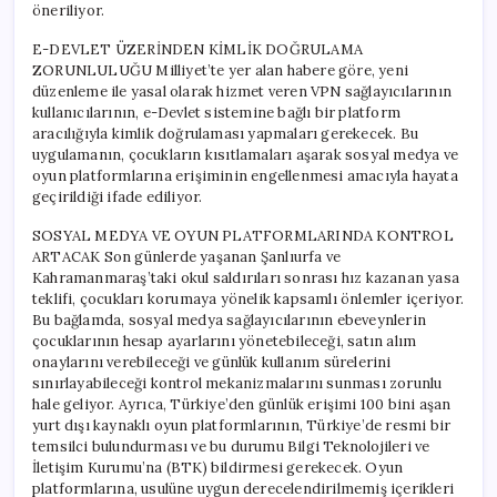
öneriliyor.
E-DEVLET ÜZERİNDEN KİMLİK DOĞRULAMA
ZORUNLULUĞU Milliyet’te yer alan habere göre, yeni
düzenleme ile yasal olarak hizmet veren VPN sağlayıcılarının
kullanıcılarının, e-Devlet sistemine bağlı bir platform
aracılığıyla kimlik doğrulaması yapmaları gerekecek. Bu
uygulamanın, çocukların kısıtlamaları aşarak sosyal medya ve
oyun platformlarına erişiminin engellenmesi amacıyla hayata
geçirildiği ifade ediliyor.
SOSYAL MEDYA VE OYUN PLATFORMLARINDA KONTROL
ARTACAK Son günlerde yaşanan Şanlıurfa ve
Kahramanmaraş’taki okul saldırıları sonrası hız kazanan yasa
teklifi, çocukları korumaya yönelik kapsamlı önlemler içeriyor.
Bu bağlamda, sosyal medya sağlayıcılarının ebeveynlerin
çocuklarının hesap ayarlarını yönetebileceği, satın alım
onaylarını verebileceği ve günlük kullanım sürelerini
sınırlayabileceği kontrol mekanizmalarını sunması zorunlu
hale geliyor. Ayrıca, Türkiye’den günlük erişimi 100 bini aşan
yurt dışı kaynaklı oyun platformlarının, Türkiye’de resmi bir
temsilci bulundurması ve bu durumu Bilgi Teknolojileri ve
İletişim Kurumu’na (BTK) bildirmesi gerekecek. Oyun
platformlarına, usulüne uygun derecelendirilmemiş içerikleri