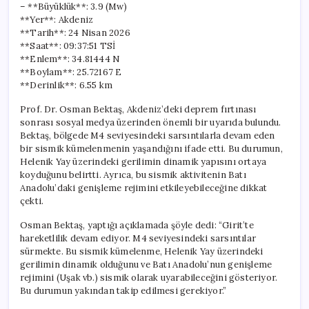
– **Büyüklük**: 3.9 (Mw)
**Yer**: Akdeniz
**Tarih**: 24 Nisan 2026
**Saat**: 09:37:51 TSİ
**Enlem**: 34.81444 N
**Boylam**: 25.72167 E
**Derinlik**: 6.55 km
Prof. Dr. Osman Bektaş, Akdeniz’deki deprem fırtınası
sonrası sosyal medya üzerinden önemli bir uyarıda bulundu.
Bektaş, bölgede M4 seviyesindeki sarsıntılarla devam eden
bir sismik kümelenmenin yaşandığını ifade etti. Bu durumun,
Helenik Yay üzerindeki gerilimin dinamik yapısını ortaya
koyduğunu belirtti. Ayrıca, bu sismik aktivitenin Batı
Anadolu’daki genişleme rejimini etkileyebileceğine dikkat
çekti.
Osman Bektaş, yaptığı açıklamada şöyle dedi: “Girit’te
hareketlilik devam ediyor. M4 seviyesindeki sarsıntılar
sürmekte. Bu sismik kümelenme, Helenik Yay üzerindeki
gerilimin dinamik olduğunu ve Batı Anadolu’nun genişleme
rejimini (Uşak vb.) sismik olarak uyarabileceğini gösteriyor.
Bu durumun yakından takip edilmesi gerekiyor.”