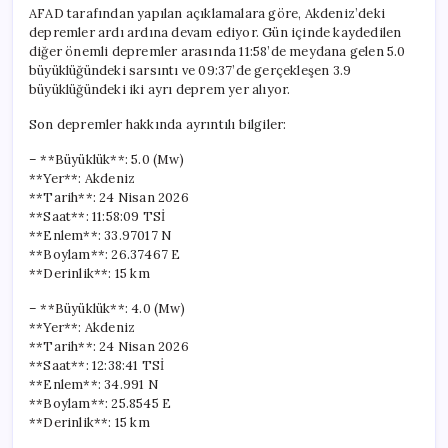
AFAD tarafından yapılan açıklamalara göre, Akdeniz’deki
depremler ardı ardına devam ediyor. Gün içinde kaydedilen
diğer önemli depremler arasında 11:58’de meydana gelen 5.0
büyüklüğündeki sarsıntı ve 09:37’de gerçekleşen 3.9
büyüklüğündeki iki ayrı deprem yer alıyor.
Son depremler hakkında ayrıntılı bilgiler:
– **Büyüklük**: 5.0 (Mw)
**Yer**: Akdeniz
**Tarih**: 24 Nisan 2026
**Saat**: 11:58:09 TSİ
**Enlem**: 33.97017 N
**Boylam**: 26.37467 E
**Derinlik**: 15 km
– **Büyüklük**: 4.0 (Mw)
**Yer**: Akdeniz
**Tarih**: 24 Nisan 2026
**Saat**: 12:38:41 TSİ
**Enlem**: 34.991 N
**Boylam**: 25.8545 E
**Derinlik**: 15 km