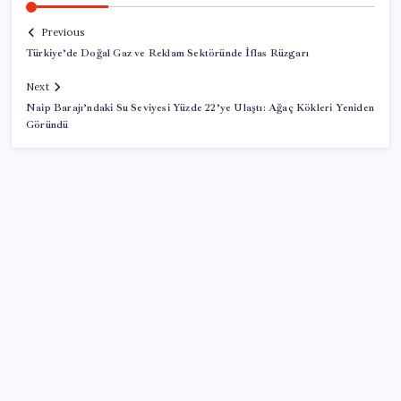
Previous
Türkiye’de Doğal Gaz ve Reklam Sektöründe İflas Rüzgarı
Next
Naip Barajı’ndaki Su Seviyesi Yüzde 22’ye Ulaştı: Ağaç Kökleri Yeniden
Göründü
SON YAZILAR
Gmail’de “Farklı Gönder” Özelliği için Tarih Verildi
Son Dakika… YENİ Parti’nin il başkanına gözaltı!