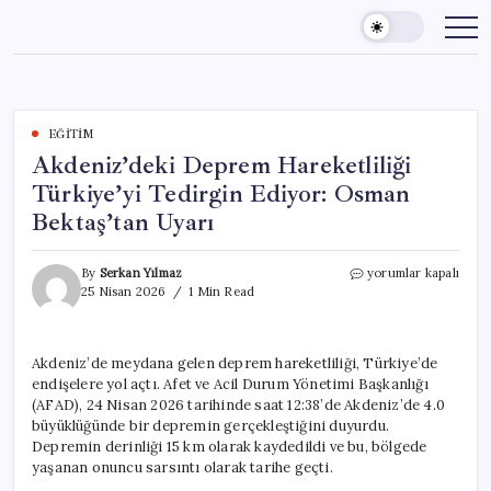
Skip
to
content
EĞITIM
Akdeniz’deki Deprem Hareketliliği
Türkiye’yi Tedirgin Ediyor: Osman
Bektaş’tan Uyarı
Akdeniz’deki
By
Serkan Yılmaz
yorumlar kapalı
Deprem
25 Nisan 2026
1 Min Read
Hareketliliği
Türkiye’yi
Tedirgin
Akdeniz’de meydana gelen deprem hareketliliği, Türkiye’de
Ediyor:
endişelere yol açtı. Afet ve Acil Durum Yönetimi Başkanlığı
Osman
Bektaş’tan
(AFAD), 24 Nisan 2026 tarihinde saat 12:38’de Akdeniz’de 4.0
Uyarı
büyüklüğünde bir depremin gerçekleştiğini duyurdu.
için
Depremin derinliği 15 km olarak kaydedildi ve bu, bölgede
yaşanan onuncu sarsıntı olarak tarihe geçti.