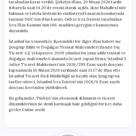
tarafından karar verildi. Şirketin iflası, 20 Nisan 2026 tarihi
itibarıyla saat 14.20’de resmi olarak açıldı. Akse Mahallesi’nde
bulunan ve tabela üretimi ile endüstriyel tasarım konularında
tanınan DDC’nin iflas kararı, Gebze İcra Dairesi tarafından
İcra İflas Kanunu’nun 166. maddesi gereğince kamuoyuna
duyuruldu.
İstanbul’un Arnavutköy ilçesindeki bir diğer iflas haberi ise
Şengrup Sıhhi ve Doğalgaz Tesisat Malzemeleri Sanayi Dış
Ticaret A.Ş.’yi kapsıyor. 2009 yılından bu yana sıhhi tesisat ve
doğalgaz malzemeleri alanında ticaret yapan firma, İstanbul 3.
Asliye Ticaret Mahkemesi’nin 2026/299 Esas sayılı dosyası
kapsamında 16 Nisan 2026 tarihinde saat 13.17’de iflas etti.
İstanbul Ticaret Sicil Müdürlüğü’ne kayıtlı olan Şengrup’un
tasfiye süreci, İstanbul İcra Dairesi’nin 2026/6 Esas sayılı
dosyası üzerinden yürütülecek.
Bu gelişmeler, Türkiye’nin ekonomik ikliminin ve ticaret
dinamiklerinin ne denli karmaşık hale geldiğini bir kez daha
gözler önüne serdi.