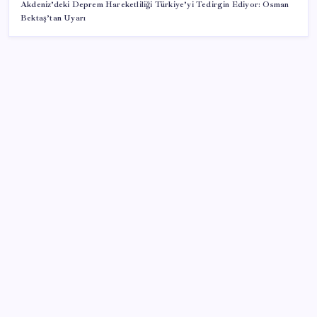
Akdeniz’deki Deprem Hareketliliği Türkiye’yi Tedirgin Ediyor: Osman
Bektaş’tan Uyarı
SON YAZILAR
Gmail’de “Farklı Gönder” Özelliği için Tarih Verildi
Son Dakika… YENİ Parti’nin il başkanına gözaltı!
LGS’de yerleştirme heyecanı… Sonuçlar açıklandı
Altın fiyatlarında yükseliş serisi sürüyor: Gram,
çeyrek ve Cumhuriyet altını bugün ne kadar oldu?
Güncel altın fiyatları 5 Ağustos 2026 Çarşamba…