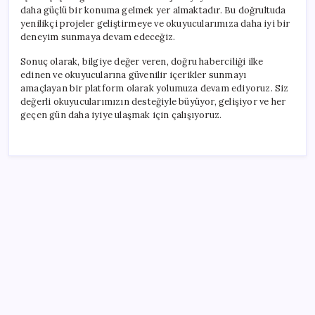
daha güçlü bir konuma gelmek yer almaktadır. Bu doğrultuda
yenilikçi projeler geliştirmeye ve okuyucularımıza daha iyi bir
deneyim sunmaya devam edeceğiz.
Sonuç olarak, bilgiye değer veren, doğru haberciliği ilke
edinen ve okuyucularına güvenilir içerikler sunmayı
amaçlayan bir platform olarak yolumuza devam ediyoruz. Siz
değerli okuyucularımızın desteğiyle büyüyor, gelişiyor ve her
geçen gün daha iyiye ulaşmak için çalışıyoruz.
SON YAZILAR
ABD’de kısa vadeli enflasyon beklentisi geriledi
Meta’ya çocuk güvenliği davasında 567 milyon dolar