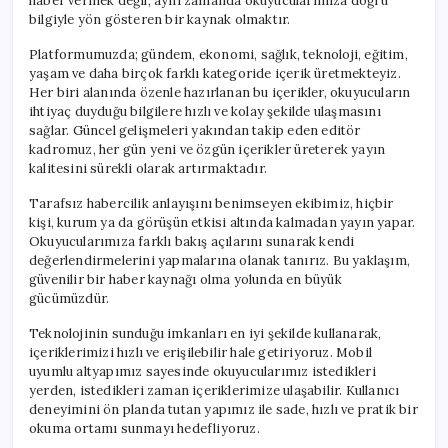
haber vermek değil, aynı zamanda okuyucularımıza doğru
bilgiyle yön gösteren bir kaynak olmaktır.
Platformumuzda; gündem, ekonomi, sağlık, teknoloji, eğitim,
yaşam ve daha birçok farklı kategoride içerik üretmekteyiz.
Her biri alanında özenle hazırlanan bu içerikler, okuyucuların
ihtiyaç duyduğu bilgilere hızlı ve kolay şekilde ulaşmasını
sağlar. Güncel gelişmeleri yakından takip eden editör
kadromuz, her gün yeni ve özgün içerikler üreterek yayın
kalitesini sürekli olarak artırmaktadır.
Tarafsız habercilik anlayışını benimseyen ekibimiz, hiçbir
kişi, kurum ya da görüşün etkisi altında kalmadan yayın yapar.
Okuyucularımıza farklı bakış açılarını sunarak kendi
değerlendirmelerini yapmalarına olanak tanırız. Bu yaklaşım,
güvenilir bir haber kaynağı olma yolunda en büyük
gücümüzdür.
Teknolojinin sunduğu imkanları en iyi şekilde kullanarak,
içeriklerimizi hızlı ve erişilebilir hale getiriyoruz. Mobil
uyumlu altyapımız sayesinde okuyucularımız istedikleri
yerden, istedikleri zaman içeriklerimize ulaşabilir. Kullanıcı
deneyimini ön planda tutan yapımız ile sade, hızlı ve pratik bir
okuma ortamı sunmayı hedefliyoruz.