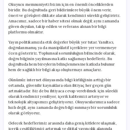
Okuyucu memnuniyeti bizim için en önemli önceliklerden
biridir. Bu doğrultuda geri bildirimlere büyük önem verir,
öneri ve görüşleri dikkate alarak kendimizi sürekli geliştiririz.
Amacımız, sadece bir haber sitesi olmak değil; aynı zamanda
güven duyulan, takip edilen ve referans alınan bir bilgi
platformu olmaktır.
Yayın politikamızda etik değerler büyük yer tutar. Yanıltıcı,
doğrulanmamış ya da manipülatif içeriklere yer vermemeye
özen gösteririz. Toplumsal sorumluluğun bilincinde olarak,
doğru bilginin yayılmasına katkı sağlamayı hedefleriz. Bu
doğrultuda hem bireylerin bilinçlenmesine katkıda bulunur
hem de sağlıklı bir bilgi akışı oluşturmayı amaçlarız.
Günümüz internet dünyasında bilgi kirliliğinin arttığı bir
ortamda, güvenilir kaynaklara olan ihtiyaç her geçen gün
artmaktadır. Biz de bu ihtiyaca cevap verebilmek için sürekli
olarak kendimizi yeniliyor, içerik kalitemizi artırıyor ve
teknolojik altyapımızı geliştiriyoruz. Okuyucularımıza sadece
hızlı değil, aynı zamanda doğru bilgi sunmayı bir sorumluluk
olarak görüyoruz.
Gelecek hedeflerimiz arasında daha geniş kitlelere ulaşmak,
içerik çeşitliliğimizi artırmak ve dijital yayıncılık alanında